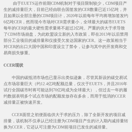
由于EUETS运作前期CDM机制对于项目限制较少，CDM项目产
生的减排量巨大，目前已经由联合国签发的CER数量已近15亿吨，并
且如果以全部注册的CDM项目计，2020年以前每年平均将增加签发约
6亿吨CER，然而现今市场对CER需求量小，全球最大的碳市EUETS
每年的CER的最大硬性需求量将不超过2亿吨。严重的供大于求导致
了CDM市场崩盘，为此欧盟设立新的入市政策，即在2013年以后禁用
部分工业项目的减排量和仅接受欠发达国家的CER。这一政策相当于
对CER的出口大国中国和印度设立了禁令，让参与其中的开发商和交
易商损失惨重。
CCER现状
中国的碳抵消市场也已显示出类似迹象，尽管其新设的碳交易试
点市场容量巨大（约12.4亿吨配额总量，仅次于EUETS，并且2016年
试行全国碳市时将可能达到70亿吨成为全球最大），但过去一年的履
约数据表明多个试点市场的配额发放存在多余，而用于抵消的CCER
减排量正被快速开发。
CCER面世之初便面临供大于求的压力，除了全新开发的项目减
排量，该机制不仅承认已经注册为CDM项目产生的计入期内减排量转
换为CCER，它还认可注册为CDM前项目已发生的减排量。